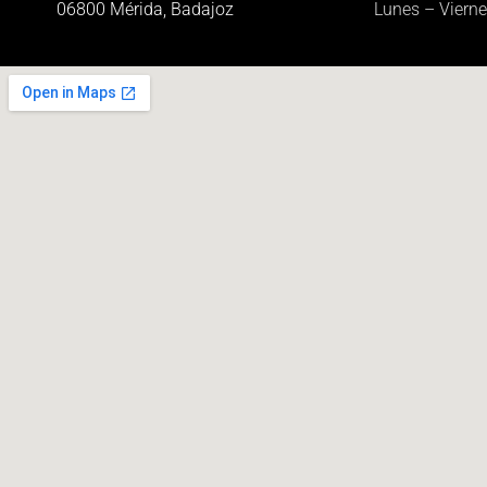
06800 Mérida, Badajoz
Lunes – Viern