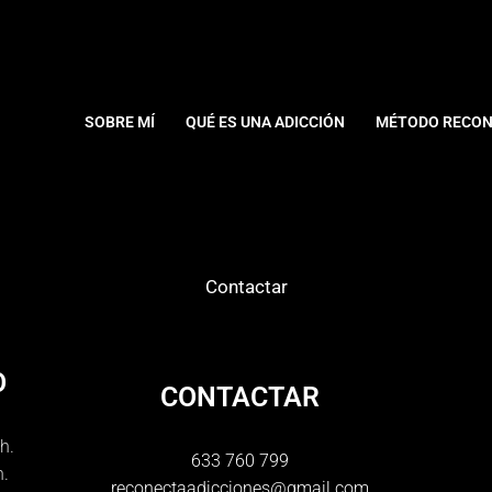
SOBRE MÍ
QUÉ ES UNA ADICCIÓN
MÉTODO RECON
Contactar
O
CONTACTAR
h.
633 760 799
h.
reconectaadicciones@gmail.com