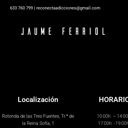
Ir
633 760 799 |
reconectaadicciones@gmail.com
al
contenido
Localización
HORARI
Rotonda de las Tres Fuentes, Tr.ª de
10:00h. – 14:00
la Reina Sofía, 1
17:00h. -19:00