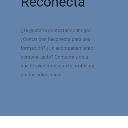
Reconecta
¿Te gustaría contactar conmigo?
¿Contar con Reconecta para una
formación? ¿Un acompañamiento
personalizado? Contacta y deja
que te ayudemos con tu problema
por las adicciones.